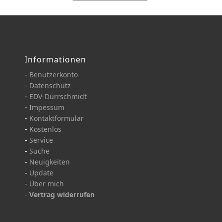
Informationen
-
Benutzerkonto
-
Datenschutz
-
EDV-Dürrschmidt
-
Impessum
-
Kontaktformular
-
Kostenlos
-
Service
-
Suche
-
Neuigkeiten
-
Update
-
Über mich
-
Vertrag widerrufen