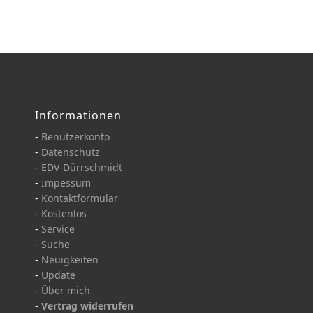
Informationen
-
Benutzerkonto
-
Datenschutz
-
EDV-Dürrschmidt
-
Impessum
-
Kontaktformular
-
Kostenlos
-
Service
-
Suche
-
Neuigkeiten
-
Update
-
Über mich
-
Vertrag widerrufen